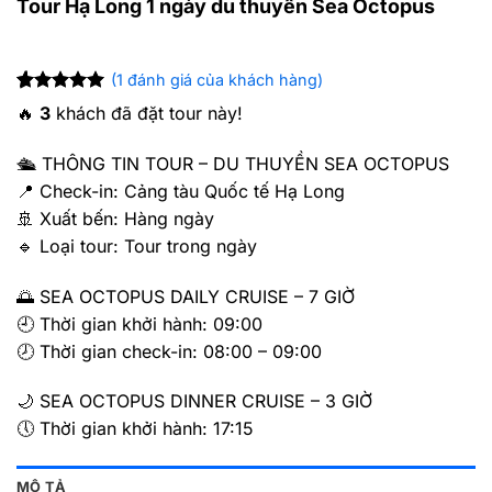
Tour Hạ Long 1 ngày du thuyền Sea Octopus
(
1
đánh giá của khách hàng)
5
trên 5
1
🔥
3
khách đã đặt tour này!
dựa trên
đánh giá
🛳 THÔNG TIN TOUR – DU THUYỀN SEA OCTOPUS
📍 Check-in: Cảng tàu Quốc tế Hạ Long
🚢 Xuất bến: Hàng ngày
🔹 Loại tour: Tour trong ngày
🌅 SEA OCTOPUS DAILY CRUISE – 7 GIỜ
🕘 Thời gian khởi hành: 09:00
🕗 Thời gian check-in: 08:00 – 09:00
🌙 SEA OCTOPUS DINNER CRUISE – 3 GIỜ
🕔 Thời gian khởi hành: 17:15
MÔ TẢ