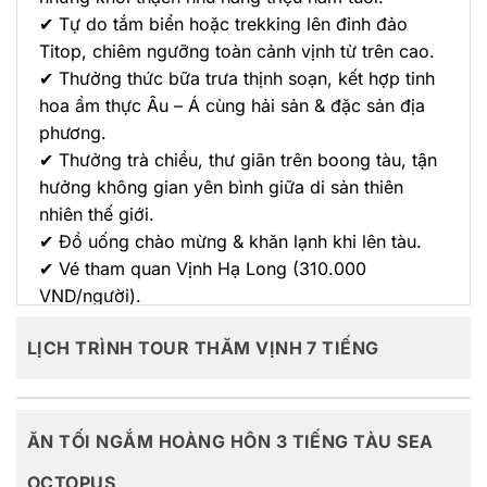
✔ Tự do tắm biển hoặc trekking lên đỉnh đảo
Titop, chiêm ngưỡng toàn cảnh vịnh từ trên cao.
✔ Thưởng thức bữa trưa thịnh soạn, kết hợp tinh
hoa ẩm thực Âu – Á cùng hải sản & đặc sản địa
phương.
✔ Thưởng trà chiều, thư giãn trên boong tàu, tận
hưởng không gian yên bình giữa di sản thiên
nhiên thế giới.
✔ Đồ uống chào mừng & khăn lạnh khi lên tàu.
✔ Vé tham quan Vịnh Hạ Long (310.000
VND/người).
✔ Phí dịch vụ, bảo hiểm trọn gói.
LỊCH TRÌNH TOUR THĂM VỊNH 7 TIẾNG
🚢 7H SEA OCTUPUS CRUISE – NỘI
ĂN TỐI NGẮM HOÀNG HÔN 3 TIẾNG TÀU SEA
DUNG CHƯƠNG TRÌNH
OCTOPUS
🕗 Hải trình ẩm thực | 08:00 – 16:00