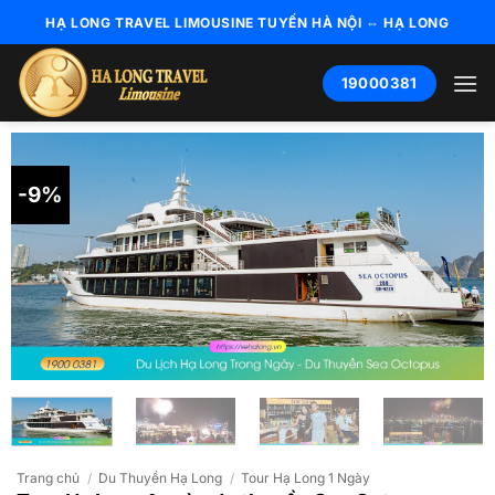
Bỏ
HẠ LONG TRAVEL LIMOUSINE TUYẾN HÀ NỘI ⇔ HẠ LONG
qua
nội
19000381
dung
-9%
Trang chủ
/
Du Thuyền Hạ Long
/
Tour Hạ Long 1 Ngày