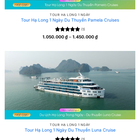
TOUR HẠ LONG 1 NGÀY
Tour Hạ Long 1 Ngày Du Thuyền Pamela Cruises
(1)
Được xếp
Khoảng
1.050.000
₫
–
1.450.000
₫
giá:
5
hạng
5
từ
sao
1.050.000 ₫
đến
1.450.000 ₫
TOUR HẠ LONG 1 NGÀY
Tour Hạ Long 1 Ngày Du Thuyền Luna Cruise
(1)