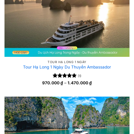
TOUR HẠ LONG 1 NGÀY
Tour Hạ Long 1 Ngày Du Thuyền Ambassador
(1)
Được xếp
Khoảng
970.000
₫
–
1.470.000
₫
giá:
5
hạng
5
từ
sao
970.000 ₫
đến
1.470.000 ₫