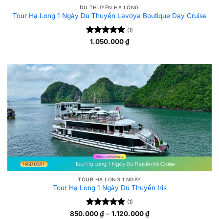
DU THUYỀN HẠ LONG
Tour Hạ Long 1 Ngày Du Thuyền Lavoya Boutique Day Cruise
(1)
Được xếp
1.050.000
₫
5
hạng
5
sao
TOUR HẠ LONG 1 NGÀY
Tour Hạ Long 1 Ngày Du Thuyền Iris
(1)
Được xếp
Khoảng
850.000
₫
–
1.120.000
₫