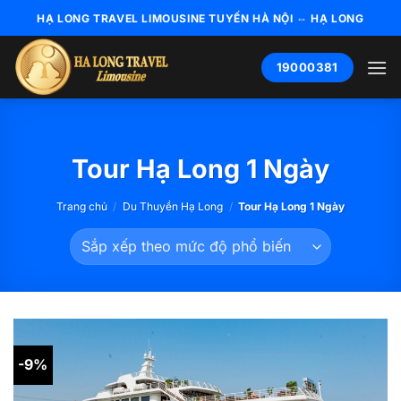
Bỏ
HẠ LONG TRAVEL LIMOUSINE TUYẾN HÀ NỘI ⇔ HẠ LONG
qua
nội
19000381
dung
Tour Hạ Long 1 Ngày
Trang chủ
/
Du Thuyền Hạ Long
/
Tour Hạ Long 1 Ngày
-9%