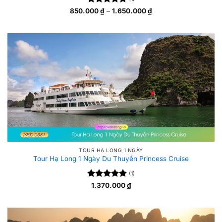
Được xếp
Khoảng
850.000
₫
–
1.650.000
₫
giá:
5
hạng
5
từ
sao
850.000 ₫
đến
1.650.000 ₫
TOUR HẠ LONG 1 NGÀY
Tour Hạ Long 1 Ngày Du Thuyền Princess Cruise
(1)
Được xếp
1.370.000
₫
5
hạng
5
sao