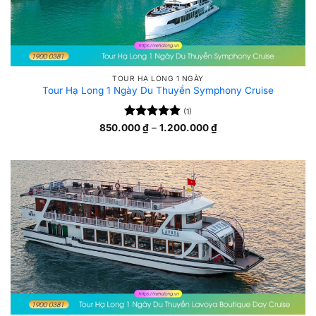
TOUR HẠ LONG 1 NGÀY
Tour Hạ Long 1 Ngày Du Thuyền Symphony Cruise
(1)
Được xếp
Khoảng
850.000
₫
–
1.200.000
₫
giá:
5
hạng
5
từ
sao
850.000 ₫
đến
1.200.000 ₫