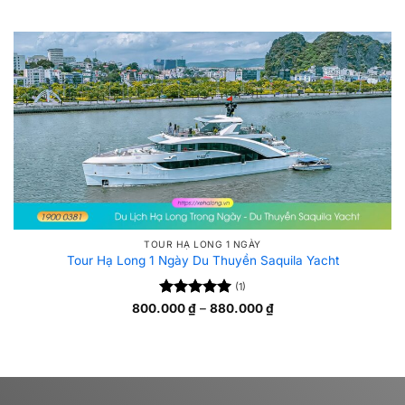
giá:
5
hạng
5
từ
sao
850.000 ₫
đến
1.120.000 ₫
TOUR HẠ LONG 1 NGÀY
Tour Hạ Long 1 Ngày Du Thuyền Saquila Yacht
(1)
Được xếp
Khoảng
800.000
₫
–
880.000
₫
giá:
5
hạng
5
từ
sao
800.000 ₫
đến
880.000 ₫