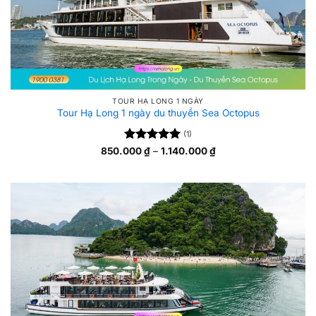
TOUR HẠ LONG 1 NGÀY
Tour Hạ Long 1 ngày du thuyền Sea Octopus
(1)
Được xếp
Khoảng
850.000
₫
–
1.140.000
₫
giá:
5
hạng
5
từ
sao
850.000 ₫
đến
1.140.000 ₫