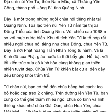
Địa chỉ: núi Yên Tử, thôn Nam Mẫu, xã Thượng Yên
Công, thành phố Uông Bí, tỉnh Quảng Ninh
Đây là một trong những ngôi chùa nổi tiếng nhất tại
Quảng Ninh. Tọa lạc trên núi Yên Tử nằm tại thị xã
Đông Triều của tỉnh Quảng Ninh. Với chiều cao 1068m
so với mực nước biển. Khu di tích Yên Tử là tổ hợp rất
nhiều ngôi chùa nổi tiếng như chùa Đồng, chùa Yên Tử.
Đây là nơi Phật hoàng Trần Nhân Tông tu hành. Và là
Kinh đô của Phật giáo nước ta thời bấy giờ. Nổi bật với
lối kiến trúc xưa cổ kính hòa cùng không gian thiên
nhiên tuyệt đẹp. Chùa Yên Tử khiến bất cứ ai đến đây
đều không khỏi trầm trồ.
Từ chân núi, bạn có thể đến chùa bằng hai cách: leo
bộ hoặc cáp treo 2 chặng. Trên đường lên Yên Tử, bạn
cũng có thể ghé thăm nhiều ngôi chùa cổ kính và linh
thiêng khác như chùa Giải Oan, chùa Hoa Yên, chùa
Một Mái,…. Và tận hưởng cảnh đẹp thiên nhiên núi non