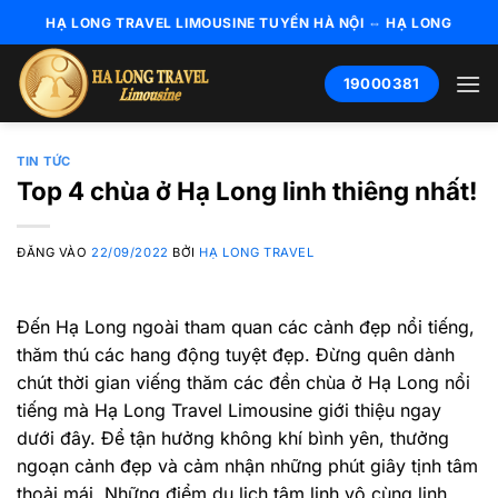
Bỏ
HẠ LONG TRAVEL LIMOUSINE TUYẾN HÀ NỘI ⇔ HẠ LONG
qua
nội
19000381
dung
TIN TỨC
Top 4 chùa ở Hạ Long linh thiêng nhất!
ĐĂNG VÀO
22/09/2022
BỞI
HẠ LONG TRAVEL
Đến Hạ Long ngoài tham quan các cảnh đẹp nổi tiếng,
thăm thú các hang động tuyệt đẹp. Đừng quên dành
chút thời gian viếng thăm các đền chùa ở Hạ Long nổi
tiếng mà Hạ Long Travel Limousine giới thiệu ngay
dưới đây. Để tận hưởng không khí bình yên, thưởng
ngoạn cảnh đẹp và cảm nhận những phút giây tịnh tâm
thoải mái. Những điểm du lịch tâm linh vô cùng linh