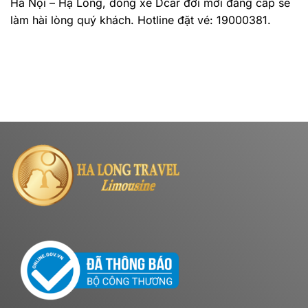
Hà Nội – Hạ Long, dòng xe Dcar đời mới đẳng cấp sẽ
làm hài lòng quý khách. Hotline đặt vé: 19000381.