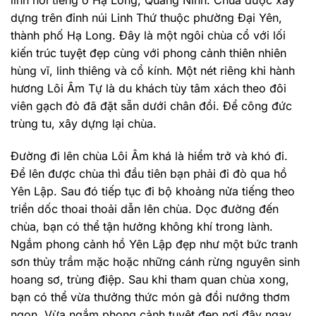
dựng trên đỉnh núi Linh Thứ thuộc phường Đại Yên,
thành phố Hạ Long. Đây là một ngôi chùa cổ với lối
kiến trúc tuyệt đẹp cùng với phong cảnh thiên nhiên
hùng vĩ, linh thiêng và cổ kính. Một nét riêng khi hành
hương Lôi Âm Tự là du khách tùy tâm xách theo đôi
viên gạch đỏ đã đặt sẵn dưới chân đồi. Để công đức
trùng tu, xây dựng lại chùa.
Đường đi lên chùa Lôi Âm khá là hiểm trở và khó đi.
Để lên được chùa thì đầu tiên bạn phải đi đò qua hồ
Yên Lập. Sau đó tiếp tục đi bộ khoảng nửa tiếng theo
triền dốc thoai thoải dẫn lên chùa. Dọc đường đến
chùa, bạn có thể tận hưởng không khí trong lành.
Ngắm phong cảnh hồ Yên Lập đẹp như một bức tranh
sơn thủy trầm mặc hoặc những cánh rừng nguyên sinh
hoang sơ, trùng điệp. Sau khi tham quan chùa xong,
bạn có thể vừa thưởng thức món gà đồi nướng thơm
ngon. Vừa ngắm phong cảnh tuyệt đẹp nơi đây ngay