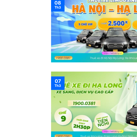
08
Th3
07
Th3