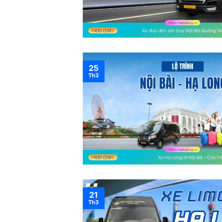
25
Th3
21
Th3