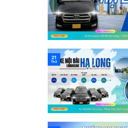
21
Th3