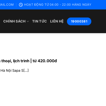
AIL.COM
HOẠT ĐỘNG TỪ 04:00 - 22:00 HÀNG NGÀY
CHÍNH SÁCH
TIN TỨC
LIÊN HỆ
19000381
 thoại, lịch trình | từ 420.000đ
Hà Nội Sapa S[...]