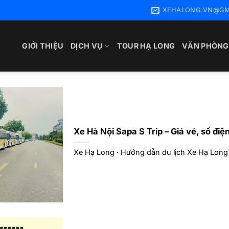
XEHALONG.VN@GM
GIỚI THIỆU
DỊCH VỤ
TOUR HẠ LONG
VĂN PHÒNG
Xe Hà Nội Sapa S Trip – Giá vé, số điện
Xe Hạ Long · Hướng dẫn du lịch Xe Hạ Long 