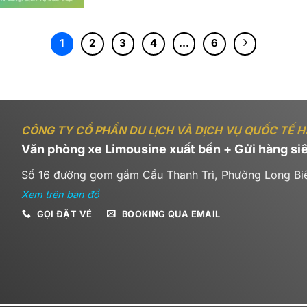
1
2
3
4
…
6
CÔNG TY CỔ PHẦN DU LỊCH VÀ DỊCH VỤ QUỐC TẾ 
Văn phòng xe Limousine xuất bến + Gửi hàng siê
Số 16 đường gom gầm Cầu Thanh Trì, Phường Long Bi
Xem trên bản đồ
GỌI ĐẶT VÉ
BOOKING QUA EMAIL