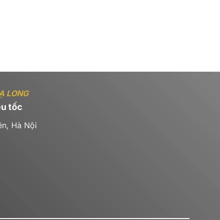
HẠ LONG
u tốc
ên, Hà Nội