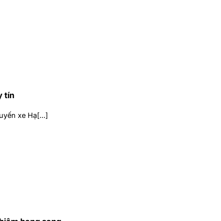
 tín
uyến xe Hạ[...]