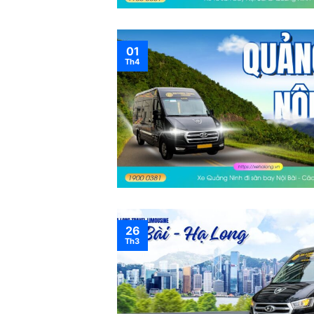
01
Th4
26
Th3