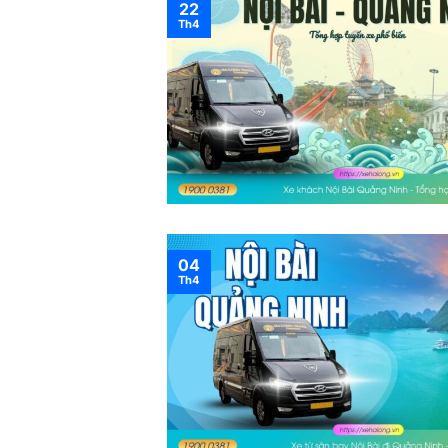
22
Th4
04
Th4