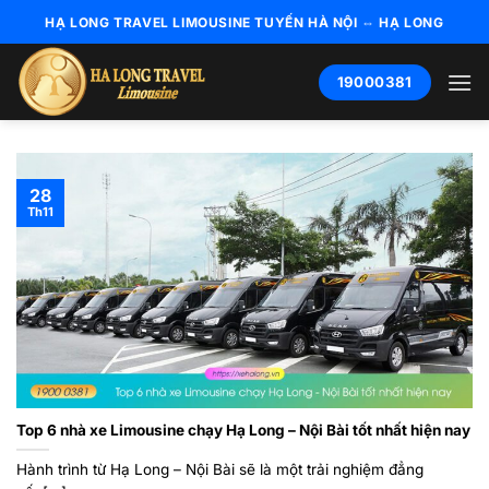
Bỏ
HẠ LONG TRAVEL LIMOUSINE TUYẾN HÀ NỘI ⇔ HẠ LONG
qua
nội
19000381
dung
28
Th11
Top 6 nhà xe Limousine chạy Hạ Long – Nội Bài tốt nhất hiện nay
Hành trình từ Hạ Long – Nội Bài sẽ là một trải nghiệm đẳng