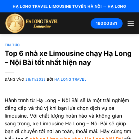
Bỏ
HẠ LONG TRAVEL LIMOUSINE TUYẾN HÀ NỘI ⇔ HẠ LONG
qua
nội
19000381
dung
TIN TỨC
Top 6 nhà xe Limousine chạy Hạ Long
– Nội Bài tốt nhất hiện nay
ĐĂNG VÀO
28/11/2023
BỞI
HẠ LONG TRAVEL
Hành trình từ Hạ Long – Nội Bài sẽ là một trải nghiệm
đẳng cấp và thú vị khi bạn lựa chọn dịch vụ xe
limousine. Với chất lượng hoàn hảo và không gian
sang trọng, xe Limousine Hạ Long – Nội Bài sẽ giúp
bạn di chuyển tới nơi an toàn, thoải mái. Hãy cùng tìm
hiểu top 6
nhà xe Limousine chạy Hạ Long Nội Bài
tốt