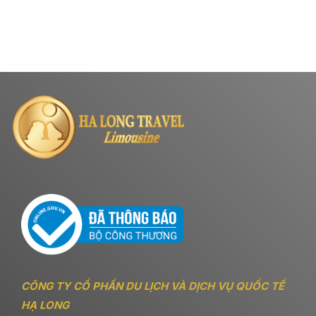
CÔNG TY CỔ PHẦN DU LỊCH VÀ DỊCH VỤ QUỐC TẾ
HẠ LONG