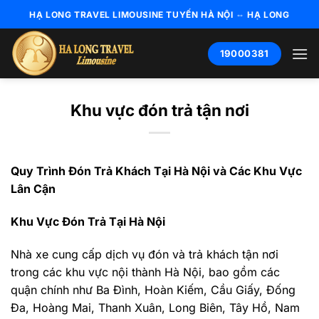
Bỏ
HẠ LONG TRAVEL LIMOUSINE TUYẾN HÀ NỘI ⇔ HẠ LONG
qua
nội
19000381
dung
Khu vực đón trả tận nơi
Quy Trình Đón Trả Khách Tại Hà Nội và Các Khu Vực
Lân Cận
Khu Vực Đón Trả Tại Hà Nội
Nhà xe cung cấp dịch vụ đón và trả khách tận nơi
trong các khu vực nội thành Hà Nội, bao gồm các
quận chính như Ba Đình, Hoàn Kiếm, Cầu Giấy, Đống
Đa, Hoàng Mai, Thanh Xuân, Long Biên, Tây Hồ, Nam